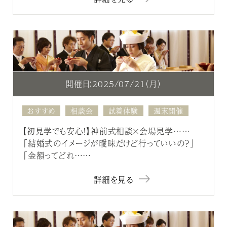
開催日：2025/07/21（月）
おすすめ
相談会
試着体験
週末開催
【初見学でも安心！】神前式相談×会場見学……
「結婚式のイメージが曖昧だけど行っていいの？」
「金額ってどれ……
詳細を見る