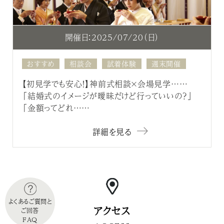
開催日：2025/07/20（日）
おすすめ
相談会
試着体験
週末開催
【初見学でも安心！】神前式相談×会場見学……
「結婚式のイメージが曖昧だけど行っていいの？」
「金額ってどれ……
詳細を見る
よくあるご質問と
アクセス
ご回答
FAQ