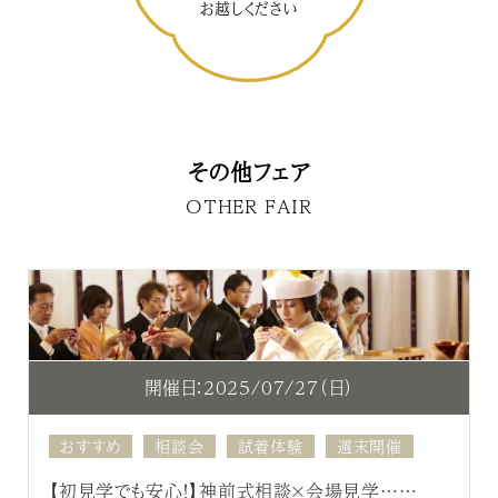
お越しください
その他フェア
OTHER FAIR
開催日：2025/07/27（日）
おすすめ
相談会
試着体験
週末開催
【初見学でも安心！】神前式相談×会場見学……