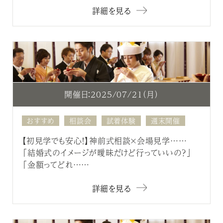
詳細を見る
開催日：2025/07/21（月）
おすすめ
相談会
試着体験
週末開催
【初見学でも安心！】神前式相談×会場見学……
「結婚式のイメージが曖昧だけど行っていいの？」
「金額ってどれ……
詳細を見る