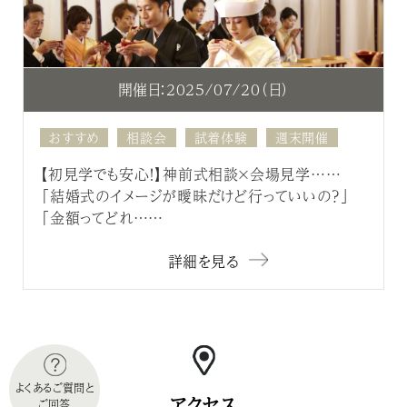
開催日：2025/07/20（日）
おすすめ
相談会
試着体験
週末開催
【初見学でも安心！】神前式相談×会場見学……
「結婚式のイメージが曖昧だけど行っていいの？」
「金額ってどれ……
詳細を見る
よくあるご質問と
アクセス
ご回答