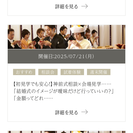
詳細を見る
開催日：2025/07/21（月）
おすすめ
相談会
試着体験
週末開催
【初見学でも安心！】神前式相談×会場見学……
「結婚式のイメージが曖昧だけど行っていいの？」
「金額ってどれ……
詳細を見る