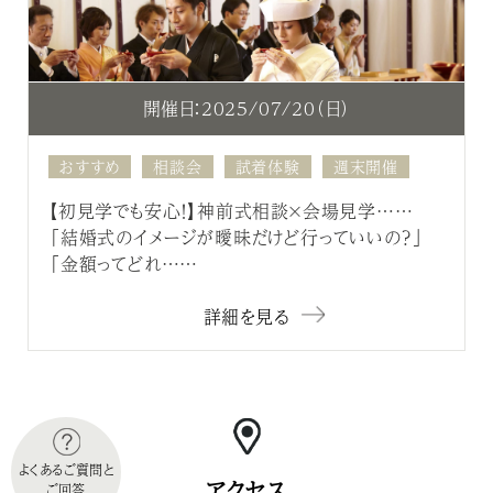
開催日：2025/07/20（日）
おすすめ
相談会
試着体験
週末開催
【初見学でも安心！】神前式相談×会場見学……
「結婚式のイメージが曖昧だけど行っていいの？」
「金額ってどれ……
詳細を見る
よくあるご質問と
アクセス
ご回答