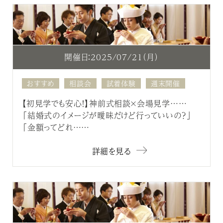
開催日：2025/07/21（月）
おすすめ
相談会
試着体験
週末開催
【初見学でも安心！】神前式相談×会場見学……
「結婚式のイメージが曖昧だけど行っていいの？」
「金額ってどれ……
詳細を見る