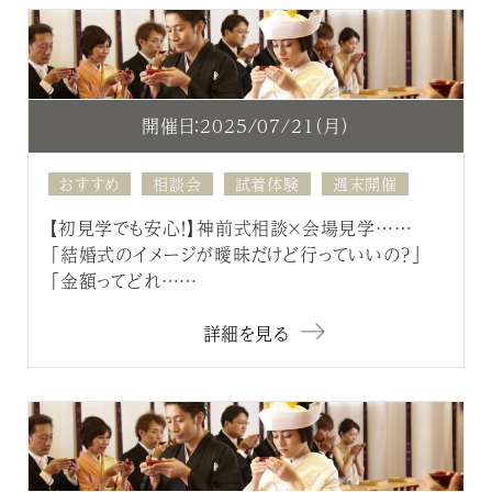
開催日：2025/07/21（月）
おすすめ
相談会
試着体験
週末開催
【初見学でも安心！】神前式相談×会場見学……
「結婚式のイメージが曖昧だけど行っていいの？」
「金額ってどれ……
詳細を見る