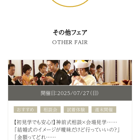
その他フェア
OTHER FAIR
開催日：2025/07/27（日）
おすすめ
相談会
試着体験
週末開催
【初見学でも安心！】神前式相談×会場見学……
「結婚式のイメージが曖昧だけど行っていいの？」
「金額ってどれ……