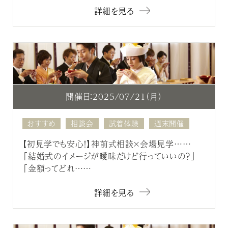
詳細を見る
開催日：2025/07/21（月）
おすすめ
相談会
試着体験
週末開催
【初見学でも安心！】神前式相談×会場見学……
「結婚式のイメージが曖昧だけど行っていいの？」
「金額ってどれ……
詳細を見る