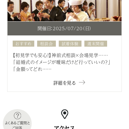
開催日：2025/07/20（日）
おすすめ
相談会
試着体験
週末開催
【初見学でも安心！】神前式相談×会場見学……
「結婚式のイメージが曖昧だけど行っていいの？」
「金額ってどれ……
詳細を見る
よくあるご質問と
アクセス
ご回答