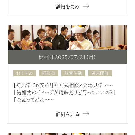
詳細を見る
開催日：2025/07/21（月）
おすすめ
相談会
試着体験
週末開催
【初見学でも安心！】神前式相談×会場見学……
「結婚式のイメージが曖昧だけど行っていいの？」
「金額ってどれ……
詳細を見る