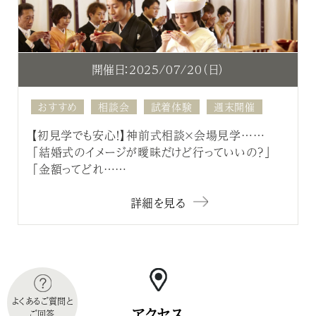
開催日：2025/07/20（日）
おすすめ
相談会
試着体験
週末開催
【初見学でも安心！】神前式相談×会場見学……
「結婚式のイメージが曖昧だけど行っていいの？」
「金額ってどれ……
詳細を見る
よくあるご質問と
アクセス
ご回答