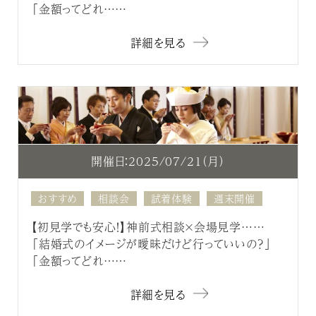
「金額ってどれ……
詳細を見る
開催日：2025/07/21（月）
おすすめ
相談会
試着体験
週末開催
【初見学でも安心！】神前式相談×会場見学……
「結婚式のイメージが曖昧だけど行っていいの？」
「金額ってどれ……
詳細を見る