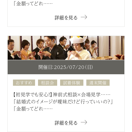
「金額ってどれ……
詳細を見る
開催日：2025/07/20（日）
おすすめ
相談会
試着体験
週末開催
【初見学でも安心！】神前式相談×会場見学……
「結婚式のイメージが曖昧だけど行っていいの？」
「金額ってどれ……
詳細を見る