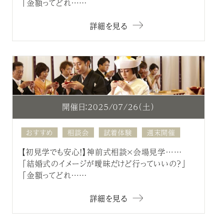
「金額ってどれ……
詳細を見る
開催日：2025/07/26（土）
おすすめ
相談会
試着体験
週末開催
【初見学でも安心！】神前式相談×会場見学……
「結婚式のイメージが曖昧だけど行っていいの？」
「金額ってどれ……
詳細を見る