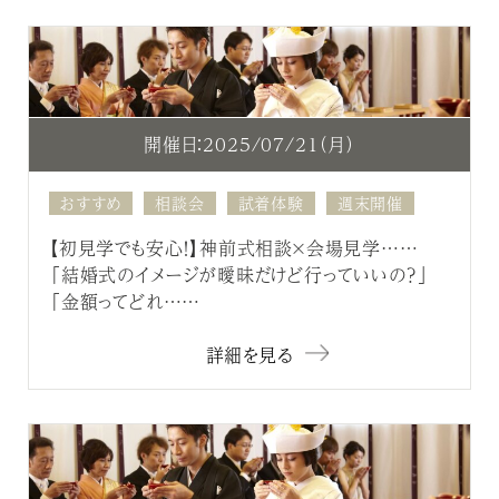
開催日：2025/07/21（月）
おすすめ
相談会
試着体験
週末開催
【初見学でも安心！】神前式相談×会場見学……
「結婚式のイメージが曖昧だけど行っていいの？」
「金額ってどれ……
詳細を見る