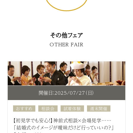
その他フェア
OTHER FAIR
開催日：2025/07/27（日）
おすすめ
相談会
試着体験
週末開催
【初見学でも安心！】神前式相談×会場見学……
「結婚式のイメージが曖昧だけど行っていいの？」