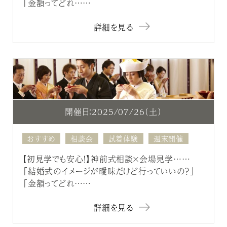
「金額ってどれ……
詳細を見る
開催日：2025/07/26（土）
おすすめ
相談会
試着体験
週末開催
【初見学でも安心！】神前式相談×会場見学……
「結婚式のイメージが曖昧だけど行っていいの？」
「金額ってどれ……
詳細を見る