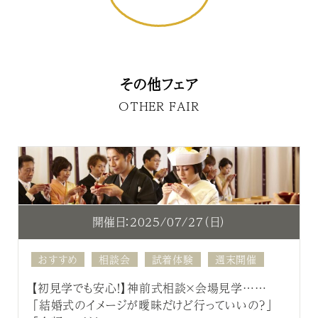
その他フェア
OTHER FAIR
開催日：2025/07/27（日）
おすすめ
相談会
試着体験
週末開催
【初見学でも安心！】神前式相談×会場見学……
「結婚式のイメージが曖昧だけど行っていいの？」