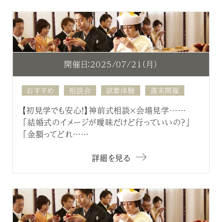
開催日：2025/07/21（月）
おすすめ
相談会
試着体験
週末開催
【初見学でも安心！】神前式相談×会場見学……
「結婚式のイメージが曖昧だけど行っていいの？」
「金額ってどれ……
詳細を見る