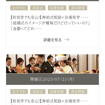
おすすめ
相談会
試着体験
週末開催
【初見学でも安心！】神前式相談×会場見学……
「結婚式のイメージが曖昧だけど行っていいの？」
「金額ってどれ……
詳細を見る
開催日：2025/07/21（月）
おすすめ
相談会
試着体験
週末開催
【初見学でも安心！】神前式相談×会場見学……