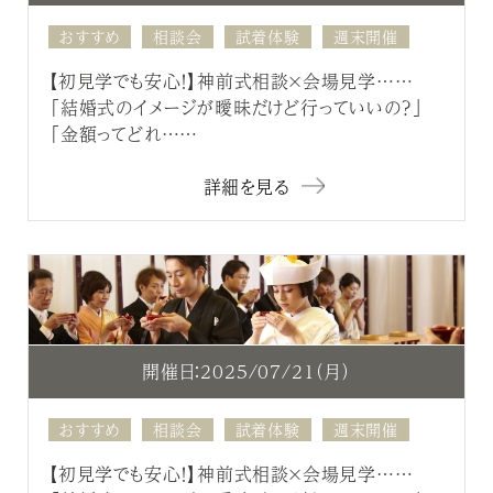
おすすめ
相談会
試着体験
週末開催
【初見学でも安心！】神前式相談×会場見学……
「結婚式のイメージが曖昧だけど行っていいの？」
「金額ってどれ……
詳細を見る
開催日：2025/07/21（月）
おすすめ
相談会
試着体験
週末開催
【初見学でも安心！】神前式相談×会場見学……