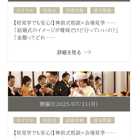
おすすめ
相談会
試着体験
週末開催
【初見学でも安心！】神前式相談×会場見学……
「結婚式のイメージが曖昧だけど行っていいの？」
「金額ってどれ……
詳細を見る
開催日：2025/07/21（月）
おすすめ
相談会
試着体験
週末開催
【初見学でも安心！】神前式相談×会場見学……