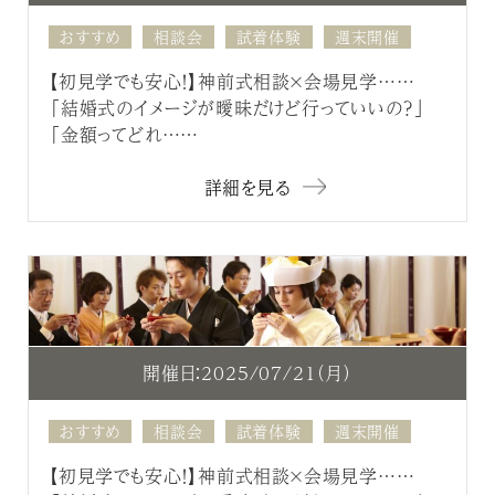
おすすめ
相談会
試着体験
週末開催
【初見学でも安心！】神前式相談×会場見学……
「結婚式のイメージが曖昧だけど行っていいの？」
「金額ってどれ……
詳細を見る
開催日：2025/07/21（月）
おすすめ
相談会
試着体験
週末開催
【初見学でも安心！】神前式相談×会場見学……