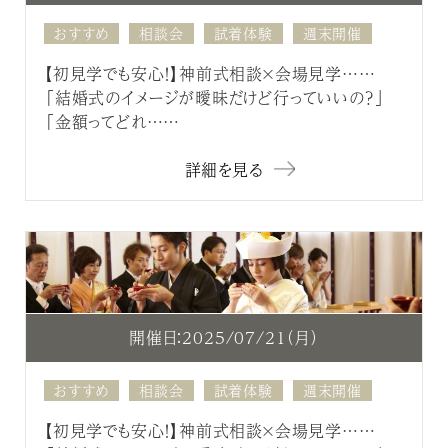
おすすめ
相談会
試着体験
週末開催
【初見学でも安心！】神前式相談×会場見学……
「結婚式のイメージが曖昧だけど行っていいの？」
「金額ってどれ……
詳細を見る
開催日：2025/07/21（月）
おすすめ
相談会
試着体験
週末開催
【初見学でも安心！】神前式相談×会場見学……