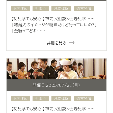
おすすめ
相談会
試着体験
週末開催
【初見学でも安心！】神前式相談×会場見学……
「結婚式のイメージが曖昧だけど行っていいの？」
「金額ってどれ……
詳細を見る
開催日：2025/07/21（月）
おすすめ
相談会
試着体験
週末開催
【初見学でも安心！】神前式相談×会場見学……